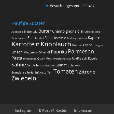
Besucher gesamt:
205.432
Häufige Zutaten
Butter
Champignons
Chili
Blätterteig
Aubergine
Crème Fraiche
Kapern
Eier
Feta
Frischkäse
Dicke Bohnen
Fenchel
Frühlingszwiebeln
Kartoffeln
Knoblauch
Lachs
Kräuter
Lasagne
Parmesan
Paprika
Linsen
Mozzarella
Olivenöl
Pasta
Rindfleisch
Rucola
Quark
Reis
Pinienkerne
Rindergehacktes
Sahne
Spinat
Sardellen
Spitzkohl
Schnittlauch
Tomaten
Zitrone
Staudensellerie
Süßkartoffeln
Zwiebeln
Instagram
E-Post @ Köchin
Impressum