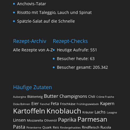
Anchovis-Tatar
Risotto mit Taleggio, Lauch und Spinat
Spätzle-Salat auf die Schnelle
Rezept-Archiv
Rezept-Checks
Alle Rezepte von A-Z
Heutige Aufrufe:
551
Besucher heute:
63
Besucher gesamt:
205.342
Häufige Zutaten
Butter
Champignons
Chili
Blätterteig
Aubergine
Crème Fraiche
Kapern
Eier
Feta
Frischkäse
Dicke Bohnen
Fenchel
Frühlingszwiebeln
Kartoffeln
Knoblauch
Lachs
Kräuter
Lasagne
Parmesan
Paprika
Linsen
Mozzarella
Olivenöl
Pasta
Rindfleisch
Rucola
Quark
Reis
Pinienkerne
Rindergehacktes