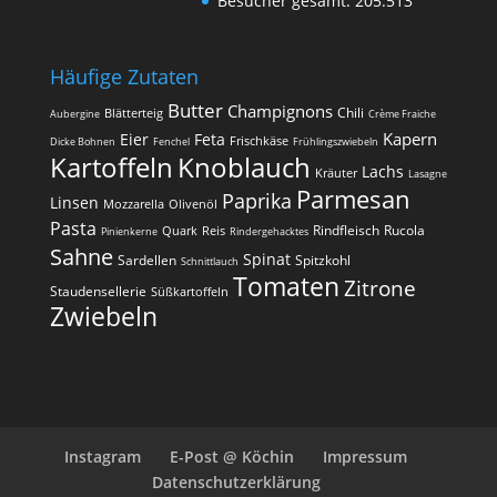
Besucher gesamt:
205.513
Häufige Zutaten
Butter
Champignons
Chili
Blätterteig
Aubergine
Crème Fraiche
Kapern
Eier
Feta
Frischkäse
Dicke Bohnen
Fenchel
Frühlingszwiebeln
Kartoffeln
Knoblauch
Lachs
Kräuter
Lasagne
Parmesan
Paprika
Linsen
Mozzarella
Olivenöl
Pasta
Rindfleisch
Rucola
Quark
Reis
Pinienkerne
Rindergehacktes
Sahne
Spinat
Sardellen
Spitzkohl
Schnittlauch
Tomaten
Zitrone
Staudensellerie
Süßkartoffeln
Zwiebeln
Instagram
E-Post @ Köchin
Impressum
Datenschutzerklärung