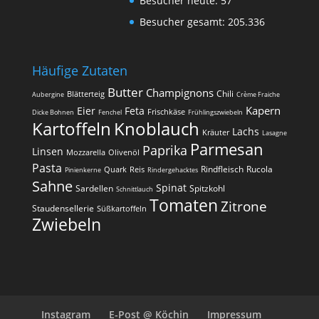
Besucher heute:
57
Besucher gesamt:
205.336
Häufige Zutaten
Butter
Champignons
Chili
Blätterteig
Aubergine
Crème Fraiche
Kapern
Eier
Feta
Frischkäse
Dicke Bohnen
Fenchel
Frühlingszwiebeln
Kartoffeln
Knoblauch
Lachs
Kräuter
Lasagne
Parmesan
Paprika
Linsen
Mozzarella
Olivenöl
Pasta
Rindfleisch
Rucola
Quark
Reis
Pinienkerne
Rindergehacktes
Sahne
Spinat
Sardellen
Spitzkohl
Schnittlauch
Tomaten
Zitrone
Staudensellerie
Süßkartoffeln
Zwiebeln
Instagram
E-Post @ Köchin
Impressum