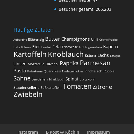
Besucher heute:
47
Besucher gesamt:
205.203
Häufige Zutaten
Butter
Champignons
Chili
Blätterteig
Aubergine
Crème Fraiche
Kapern
Eier
Feta
Frischkäse
Dicke Bohnen
Fenchel
Frühlingszwiebeln
Kartoffeln
Knoblauch
Lachs
Kräuter
Lasagne
Parmesan
Paprika
Linsen
Mozzarella
Olivenöl
Pasta
Rindfleisch
Rucola
Quark
Reis
Pinienkerne
Rindergehacktes
Sahne
Spinat
Sardellen
Spitzkohl
Schnittlauch
Tomaten
Zitrone
Staudensellerie
Süßkartoffeln
Zwiebeln
Instagram
E-Post @ Köchin
Impressum